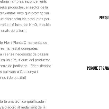
celona i amb els inconvenients
seus productes, el sector de la
proximitat. Vies que protegeixin
Perquè
ue diferenciïn els productes per
producció local, de Km0, el cultiu
ionals de la terra.
de Flor i Planta Ornamental de
pres han estat conreades
ma i sense necessitat de passar
n un circuit curt: del productor
entre de jardineria. L’identificador
Perquè et gara
 cultivats a Catalunya i
es i de qualitat!
la fa una tècnica qualificada i
ya d’acord al reglament de la