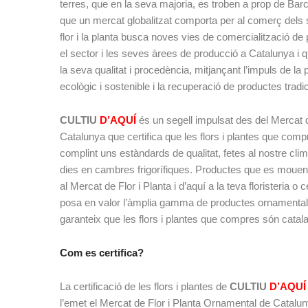
terres, que en la seva majoria, es troben a prop de Bar
que un mercat globalitzat comporta per al comerç dels 
flor i la planta busca noves vies de comercialització de 
el sector i les seves àrees de producció a Catalunya i q
la seva qualitat i procedència, mitjançant l’impuls de la 
ecològic i sostenible i la recuperació de productes tradic
CULTIU
D’AQUÍ
és un segell impulsat des del Mercat 
Catalunya que certifica que les flors i plantes que com
complint uns estàndards de qualitat, fetes al nostre cli
dies en cambres frigorífiques. Productes que es mouen e
al Mercat de Flor i Planta i d’aquí a la teva floristeria o c
posa en valor l’àmplia gamma de productes ornamentals
garanteix que les flors i plantes que compres són catalan
Com es certifica?
La certificació de les flors i plantes de
CULTIU
D’AQUÍ
l’emet el Mercat de Flor i Planta Ornamental de Catalun