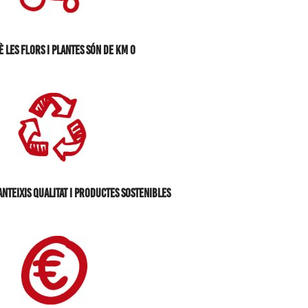
 les flors i plantes són de Km 0
nteixis qualitat i productes sostenibles