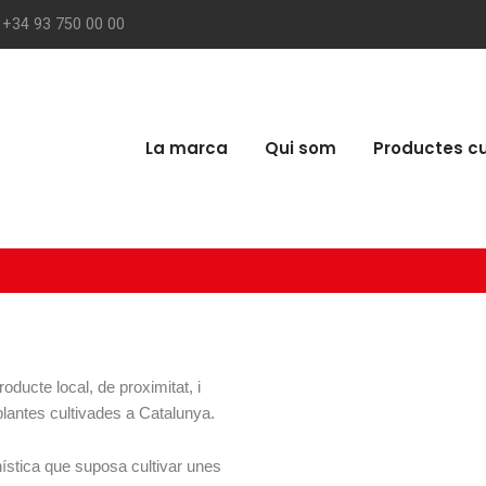
+34 93 750 00 00
La marca
Qui som
Productes cu
oducte local, de proximitat, i
i plantes cultivades a Catalunya.
nística que suposa cultivar unes